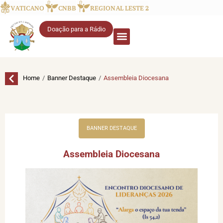
VATICANO
CNBB
REGIONAL LESTE 2
Doação para a Rádio
/
/
Home
Banner Destaque
Assembleia Diocesana
BANNER DESTAQUE
Assembleia Diocesana