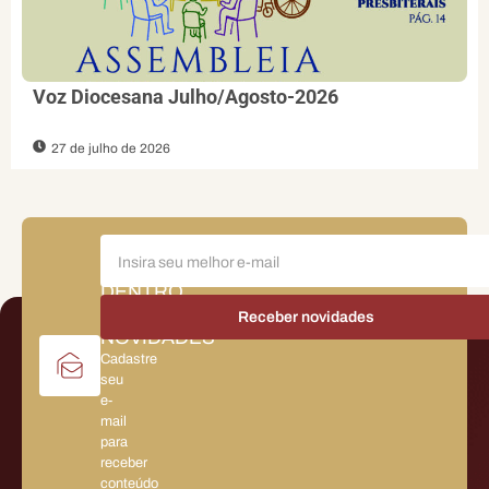
Voz Diocesana Julho/Agosto-2026
27 de julho de 2026
FIQUE
POR
DENTRO
DAS
NOVIDADES
Cadastre
seu
e-
mail
para
receber
conteúdo