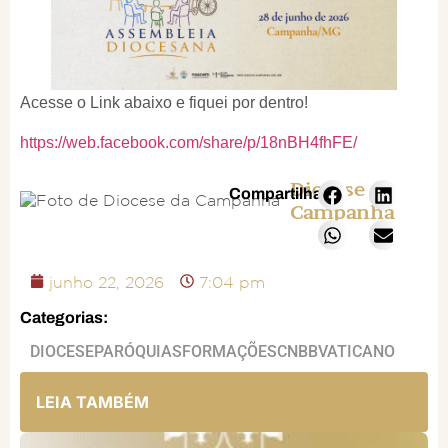
Acesse o Link abaixo e fiquei por dentro!
https://web.facebook.com/share/p/18nBH4fhFE/
Diocese da
Compartilhar:
Campanha
junho 22, 2026
7:04 pm
Categorias:
DIOCESE
PARÓQUIAS
FORMAÇÕES
CNBB
VATICANO
LEIA TAMBÉM