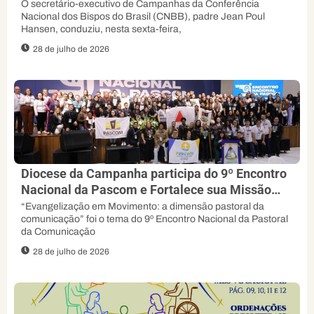
orienta padre Jean Poul
O secretário-executivo de Campanhas da Conferência
Nacional dos Bispos do Brasil (CNBB), padre Jean Poul
Hansen, conduziu, nesta sexta-feira,
28 de julho de 2026
Diocese da Campanha participa do 9º Encontro
Nacional da Pascom e Fortalece sua Missão
Evangelizadora
“Evangelização em Movimento: a dimensão pastoral da
comunicação” foi o tema do 9º Encontro Nacional da Pastoral
da Comunicação
28 de julho de 2026