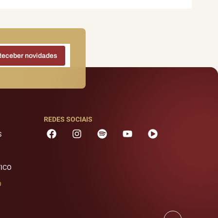
REDES SOCIAIS
S
TICO
O