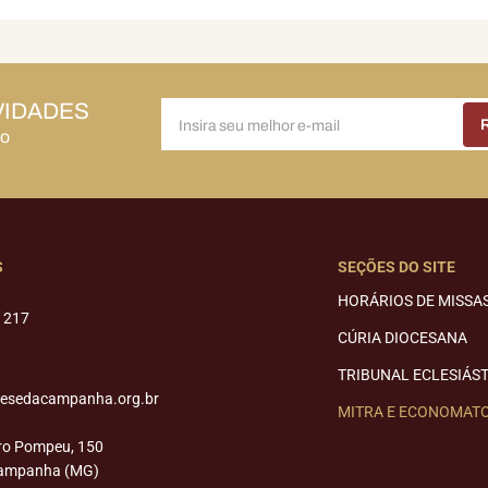
VIDADES
do
S
SEÇÕES DO SITE
HORÁRIOS DE MISSA
1217
CÚRIA DIOCESANA
TRIBUNAL ECLESIÁS
cesedacampanha.org.br
MITRA E ECONOMAT
ro Pompeu, 150
Campanha (MG)