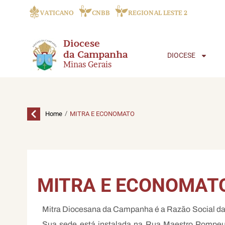
VATICANO
CNBB
REGIONAL LESTE 2
Diocese
da Campanha
DIOCESE
Minas Gerais
/
Home
MITRA E ECONOMATO
MITRA E ECONOMAT
Mitra Diocesana da Campanha é a Razão Social da 
Sua sede está instalada na Rua Maestro Pompe