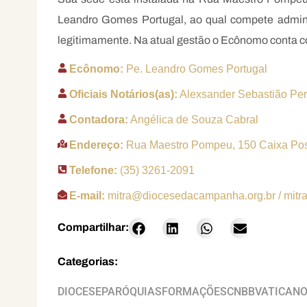
Leandro Gomes Portugal, ao qual compete admini
legitimamente. Na atual gestão o Ecônomo conta c
Ecônomo:
Pe. Leandro Gomes Portugal
Oficiais Notários(as):
Alexsander Sebastião Pere
Contadora:
Angélica de Souza Cabral
Endereço:
Rua Maestro Pompeu, 150 Caixa Po
Telefone:
(35) 3261-2091
E-mail:
mitra@diocesedacampanha.org.br
/
mitr
Compartilhar:
Categorias:
DIOCESE
PARÓQUIAS
FORMAÇÕES
CNBB
VATICAN