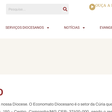
Tocador
OUÇA A 
de
áudio
SERVIÇOS DIOCESANOS
NOTÍCIAS
EVANG
O
nossa Diocese. O Economato Diocesano é o setor da Cúria que c
u, 150 – Centro, Campanha/MG CEP- 37400-000, sendo o res