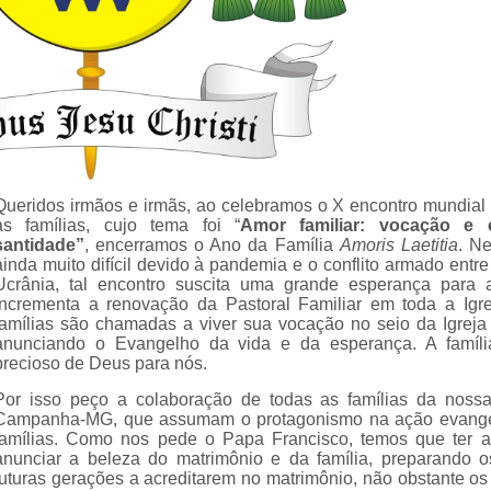
Queridos irmãos e irmãs, ao celebramos o X encontro mundia
as famílias, cujo tema foi “
Amor familiar: vocação e
santidade”
, encerramos o Ano da Família
Amoris Laetitia
. N
ainda muito difícil devido à pandemia e o conflito armado entr
Ucrânia, tal encontro suscita uma grande esperança para a
incrementa a renovação da Pastoral Familiar em toda a Igr
famílias são chamadas a viver sua vocação no seio da Igrej
anunciando o Evangelho da vida e da esperança. A famí
precioso de Deus para nós.
Por isso peço a colaboração de todas as famílias da noss
Campanha-MG, que assumam o protagonismo na ação evange
famílias. Como nos pede o Papa Francisco, temos que ter 
anunciar a beleza do matrimônio e da família, preparando 
futuras gerações a acreditarem no matrimônio, não obstante os