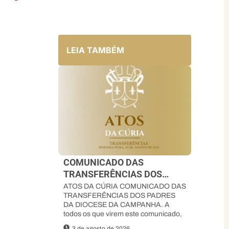
LEIA TAMBÉM
COMUNICADO DAS
TRANSFERÊNCIAS DOS
PADRES DA DIOCESE DA
ATOS DA CÚRIA COMUNICADO DAS
TRANSFERÊNCIAS DOS PADRES
CAMPANHA
DA DIOCESE DA CAMPANHA. A
todos os que virem este comunicado,
3 de agosto de 2026