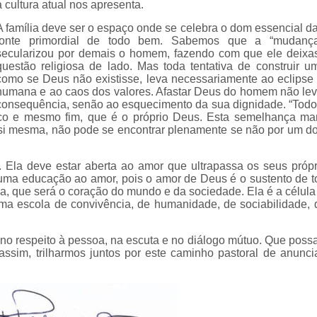
a cultura atual nos apresenta.
A família deve ser o espaço onde se celebra o dom essencial da
fonte primordial de todo bem. Sabemos que a “mudanç
secularizou por demais o homem, fazendo com que ele deixa
questão religiosa de lado. Mas toda tentativa de construir 
como se Deus não existisse, leva necessariamente ao eclipse
humana e ao caos dos valores. Afastar Deus do homem não l
consequência, senão ao esquecimento da sua dignidade. “Tod
o e mesmo fim, que é o próprio Deus. Esta semelhança man
r si mesma, não pode se encontrar plenamente se não por um d
Ela deve estar aberta ao amor que ultrapassa os seus própri
 uma educação ao amor, pois o amor de Deus é o sustento de to
lia, que será o coração do mundo e da sociedade. Ela é a célul
ma escola de convivência, de humanidade, de sociabilidade,
 no respeito à pessoa, na escuta e no diálogo mútuo. Que poss
assim, trilharmos juntos por este caminho pastoral de anunci