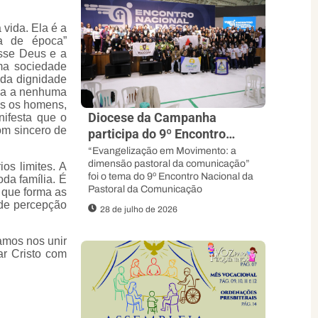
 vida. Ela é a
a de época”
sse Deus e a
uma sociedade
 da dignidade
eva a nenhuma
os os homens,
Diocese da Campanha
ifesta que o
om sincero de
participa do 9º Encontro
Nacional da Pascom e
“Evangelização em Movimento: a
dimensão pastoral da comunicação”
Fortalece sua Missão
os limites. A
foi o tema do 9º Encontro Nacional da
da família. É
Evangelizadora
Pastoral da Comunicação
a que forma as
 de percepção
28 de julho de 2026
amos nos unir
ar Cristo com