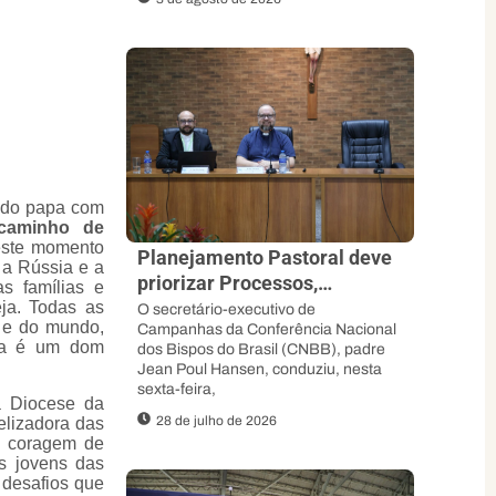
l do papa com
 caminho de
este momento
Planejamento Pastoral deve
e a Rússia e a
priorizar Processos,
s famílias e
Sinodalidade e abertura ao
eja. Todas as
O secretário-executivo de
a e do mundo,
Campanhas da Conferência Nacional
Espírito, orienta padre Jean
lia é um dom
dos Bispos do Brasil (CNBB), padre
Poul
Jean Poul Hansen, conduziu, nesta
sexta-feira,
a Diocese da
28 de julho de 2026
lizadora das
a coragem de
os jovens das
 desafios que