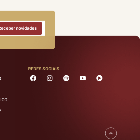
REDES SOCIAIS
S
TICO
O