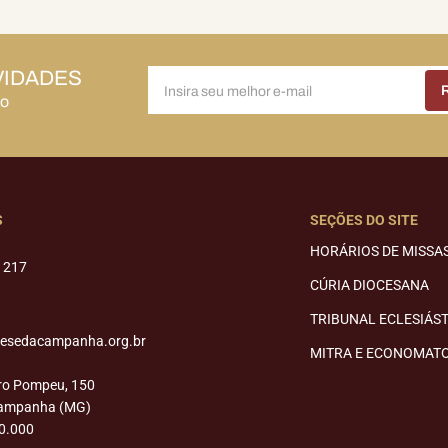
VIDADES
do
S
SEÇÕES DO SITE
HORÁRIOS DE MISSA
1217
CÚRIA DIOCESANA
TRIBUNAL ECLESIÁS
cesedacampanha.org.br
MITRA E ECONOMAT
ro Pompeu, 150
Campanha (MG)
0.000