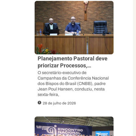
Planejamento Pastoral deve
priorizar Processos,
Sinodalidade e abertura ao
O secretário-executivo de
Campanhas da Conferência Nacional
Espírito, orienta padre Jean
dos Bispos do Brasil (CNBB), padre
Poul
Jean Poul Hansen, conduziu, nesta
sexta-feira,
28 de julho de 2026