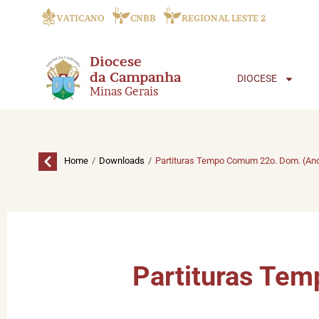
VATICANO
CNBB
REGIONAL LESTE 2
Diocese
da Campanha
DIOCESE
Minas Gerais
/
/
Home
Downloads
Partituras Tempo Comum 22o. Dom. (Ano
Partituras Te