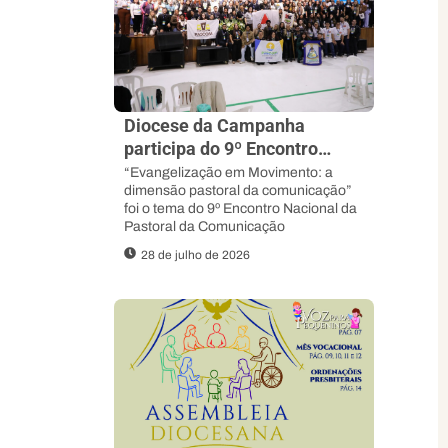
Diocese da Campanha
participa do 9º Encontro
Nacional da Pascom e
“Evangelização em Movimento: a
dimensão pastoral da comunicação”
Fortalece sua Missão
foi o tema do 9º Encontro Nacional da
Evangelizadora
Pastoral da Comunicação
28 de julho de 2026