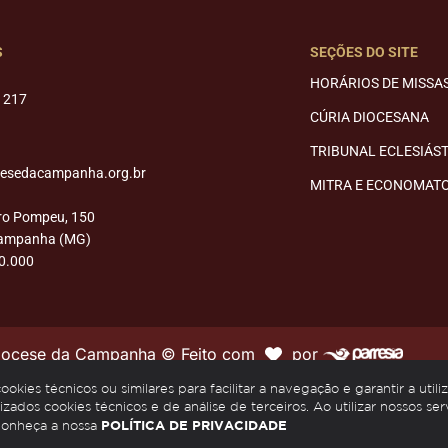
S
SEÇÕES DO SITE
HORÁRIOS DE MISSA
1217
CÚRIA DIOCESANA
TRIBUNAL ECLESIÁS
cesedacampanha.org.br
MITRA E ECONOMAT
ro Pompeu, 150
Campanha (MG)
0.000
Diocese da Campanha © Feito com
por
kies técnicos ou similares para facilitar a navegação e garantir a utili
izados cookies técnicos e de análise de terceiros. Ao utilizar nossos ser
POLÍTICA DE PRIVACIDADE
Conheça a nossa