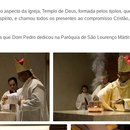
o aspecto da Igreja, Templo de Deus, formada pelos tijolos, que
spírito, e chamou todos os presentes ao compromisso Cristão, 
da que Dom Pedro dedicou na Paróquia de São Lourenço Mártir.