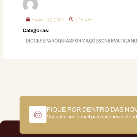
maio 30, 2017
2:15 am
Categorias:
DIOCESE
PARÓQUIAS
FORMAÇÕES
CNBB
VATICAN
FIQUE POR DENTRO DAS NO
Cadastre seu e-mail para receber conteú