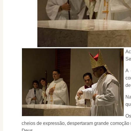
Ac
Se
A 
co
de
Na
qu
Os
cheios de expressão, despertaram grande comoção no
Deus.