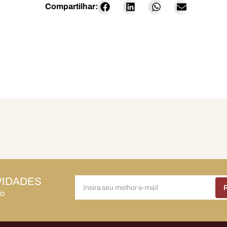
Compartilhar:
O
VIDADES
do