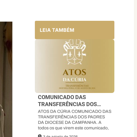
LEIA TAMBÉM
COMUNICADO DAS
TRANSFERÊNCIAS DOS
PADRES DA DIOCESE DA
ATOS DA CÚRIA COMUNICADO DAS
TRANSFERÊNCIAS DOS PADRES
CAMPANHA
DA DIOCESE DA CAMPANHA. A
todos os que virem este comunicado,
3 de agosto de 2026