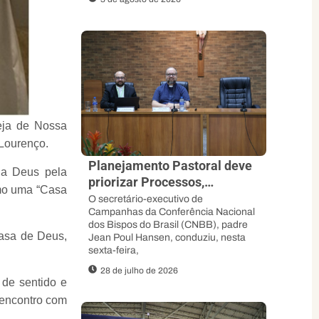
reja de Nossa
 Lourenço.
Planejamento Pastoral deve
 a Deus pela
priorizar Processos,
omo uma “Casa
Sinodalidade e abertura ao
O secretário-executivo de
Campanhas da Conferência Nacional
Espírito, orienta padre Jean
dos Bispos do Brasil (CNBB), padre
Poul
asa de Deus,
Jean Poul Hansen, conduziu, nesta
sexta-feira,
28 de julho de 2026
 de sentido e
 encontro com