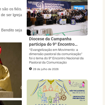
 são os fiéis.
de ser Igreja
 Bendito seja
Diocese da Campanha
participa do 9º Encontro
Nacional da Pascom e
“Evangelização em Movimento: a
dimensão pastoral da comunicação”
Fortalece sua Missão
foi o tema do 9º Encontro Nacional da
Evangelizadora
Pastoral da Comunicação
28 de julho de 2026