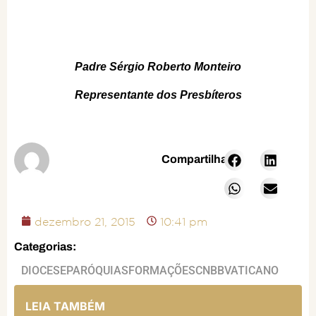
Padre Sérgio Roberto Monteiro
Representante dos Presbíteros
​
Compartilhar:
dezembro 21, 2015
10:41 pm
Categorias:
DIOCESE
PARÓQUIAS
FORMAÇÕES
CNBB
VATICANO
LEIA TAMBÉM