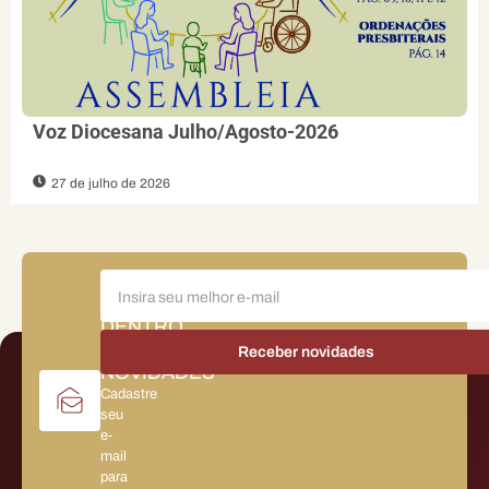
Voz Diocesana Julho/Agosto-2026
27 de julho de 2026
FIQUE
POR
DENTRO
DAS
NOVIDADES
Cadastre
seu
e-
mail
para