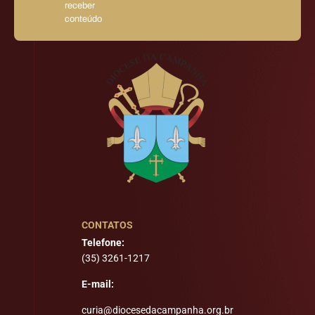
receber
conteúdo
CONTATOS
Telefone:
(35) 3261-1217
E-mail:
curia@diocesedacampanha.org.br