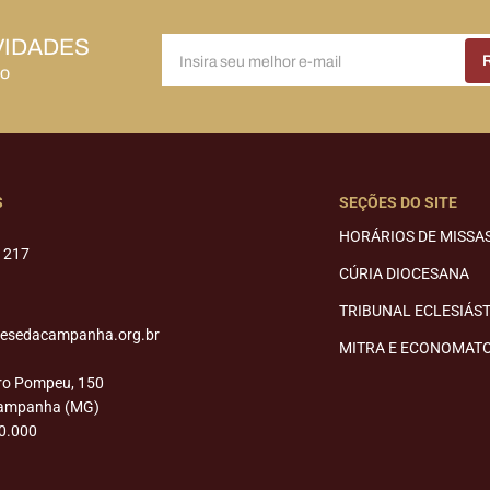
VIDADES
do
S
SEÇÕES DO SITE
HORÁRIOS DE MISSA
1217
CÚRIA DIOCESANA
TRIBUNAL ECLESIÁS
cesedacampanha.org.br
MITRA E ECONOMAT
ro Pompeu, 150
Campanha (MG)
0.000