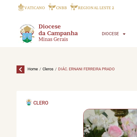
VATICANO
CNBB
REGIONAL LESTE 2
Diocese
da Campanha
DIOCESE
Minas Gerais
/
/
Home
Cleros
DIÁC. ERNANI FERREIRA PRADO
CLERO