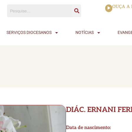
Tocador
OUÇA A 
de
áudio
SERVIÇOS DIOCESANOS
NOTÍCIAS
EVANG
DIÁC. ERNANI FE
Data de nascimento: