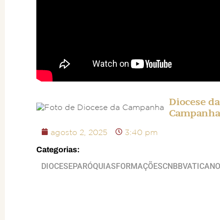
Diocese da
Campanh
agosto 2, 2025
3:40 pm
Categorias:
DIOCESE
PARÓQUIAS
FORMAÇÕES
CNBB
VATICAN