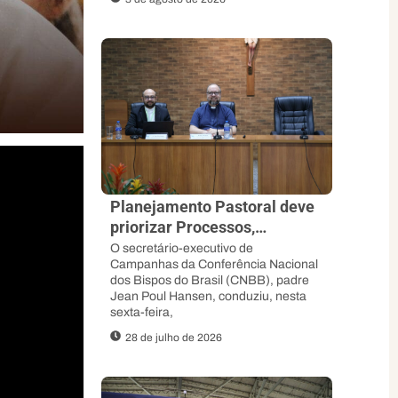
Planejamento Pastoral deve
priorizar Processos,
Sinodalidade e abertura ao
O secretário-executivo de
Campanhas da Conferência Nacional
Espírito, orienta padre Jean
dos Bispos do Brasil (CNBB), padre
Poul
Jean Poul Hansen, conduziu, nesta
sexta-feira,
28 de julho de 2026