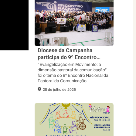
Diocese da Campanha
participa do 9º Encontro
Nacional da Pascom e
“Evangelização em Movimento: a
dimensão pastoral da comunicação”
Fortalece sua Missão
foi o tema do 9º Encontro Nacional da
Evangelizadora
Pastoral da Comunicação
28 de julho de 2026