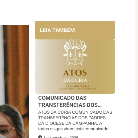
LEIA TAMBÉM
COMUNICADO DAS
TRANSFERÊNCIAS DOS
PADRES DA DIOCESE DA
ATOS DA CÚRIA COMUNICADO DAS
TRANSFERÊNCIAS DOS PADRES
CAMPANHA
DA DIOCESE DA CAMPANHA. A
todos os que virem este comunicado,
3 de agosto de 2026