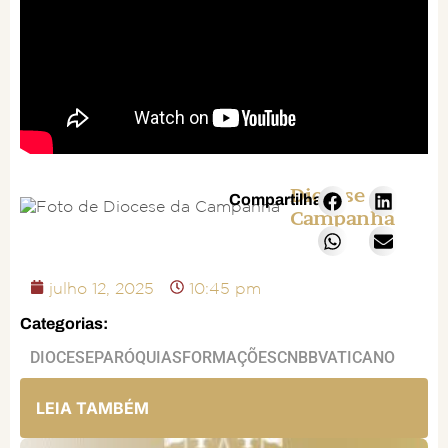
Diocese da
Compartilhar:
Campanha
julho 12, 2025
10:45 pm
Categorias:
DIOCESE
PARÓQUIAS
FORMAÇÕES
CNBB
VATICANO
LEIA TAMBÉM