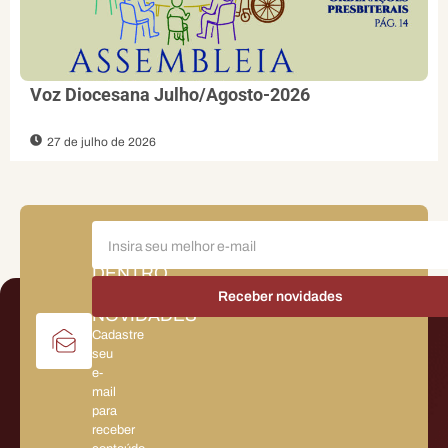
Voz Diocesana Julho/Agosto-2026
27 de julho de 2026
FIQUE
POR
DENTRO
DAS
NOVIDADES
Cadastre
seu
e-
mail
para
receber