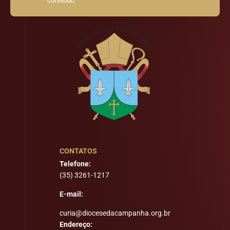
conteúdo
CONTATOS
Telefone:
(35) 3261-1217
E-mail:
curia@diocesedacampanha.org.br
Endereço: