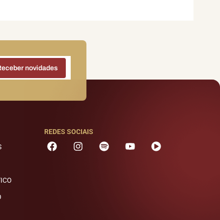
REDES SOCIAIS
S
TICO
O