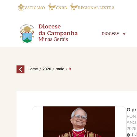
VATICANO
CNBB
REGIONAL LESTE 2
Diocese
da Campanha
DIOCESE
Minas Gerais
/
/
/
Home
2026
maio
8
O pr
PONT
ANO 
2025
8 d