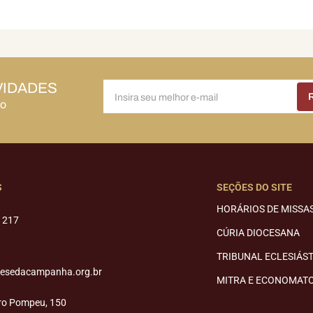
VIDADES
do
S
SEÇÕES DO SITE
HORÁRIOS DE MISSA
1217
CÚRIA DIOCESANA
TRIBUNAL ECLESIÁS
cesedacampanha.org.br
MITRA E ECONOMAT
ro Pompeu, 150