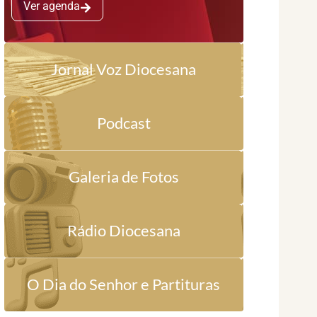
Ver agenda
Jornal Voz Diocesana
Podcast
Galeria de Fotos
Rádio Diocesana
O Dia do Senhor e Partituras