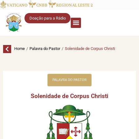
VATICANO
CNBB
REGIONAL LESTE 2
Doação para a Rádio
/
/
Home
Palavra do Pastor
Solenidade de Corpus Christi
PALAVRA DO PASTOR
Solenidade de Corpus Christi