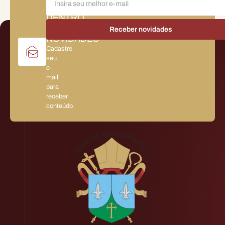
POR
DENTRO
DAS
NOVIDADES
Cadastre
seu
e-
mail
para
receber
conteúdo