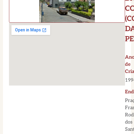
C
(
D
P
An
de
Cri
199
End
Pra
Fra
Rod
dos
Sant