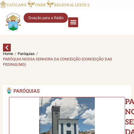
VATICANO
CNBB
REGIONAL LESTE 2
Doação para a Rádio
/
/
Home
Paróquias
PARÓQUIA NOSSA SENHORA DA CONCEIÇÃO (CONCEIÇÃO DAS
PEDRAS/MG)
PARÓQUIAS
P
N
S
D