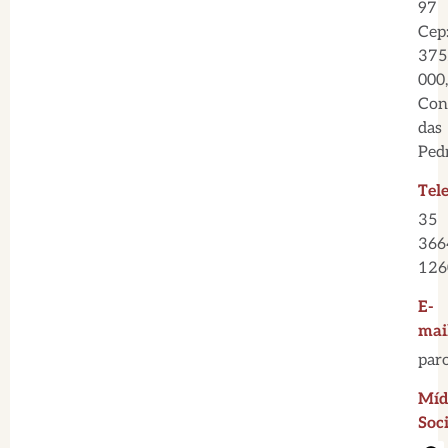
97
Cep
375
000,
Con
das
Ped
Tel
35
366
126
E-
mai
par
Míd
Soci