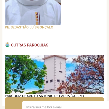
PE. SEBASTIÃO LUÍS GONÇALO
OUTRAS PARÓQUIAS
PARÓQUIA DE SANTO ANTÔNIO DE PÁDUA (GUAPÉ)
PA
(V
FIQUE
POR