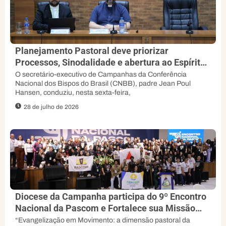
Planejamento Pastoral deve priorizar
Processos, Sinodalidade e abertura ao Espírito,
orienta padre Jean Poul
O secretário-executivo de Campanhas da Conferência
Nacional dos Bispos do Brasil (CNBB), padre Jean Poul
Hansen, conduziu, nesta sexta-feira,
28 de julho de 2026
Diocese da Campanha participa do 9º Encontro
Nacional da Pascom e Fortalece sua Missão
Evangelizadora
“Evangelização em Movimento: a dimensão pastoral da