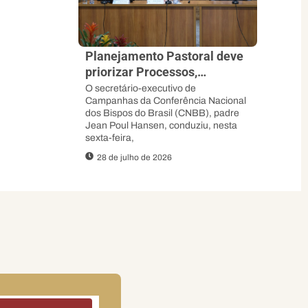
Planejamento Pastoral deve
priorizar Processos,
Sinodalidade e abertura ao
O secretário-executivo de
Campanhas da Conferência Nacional
Espírito, orienta padre Jean
dos Bispos do Brasil (CNBB), padre
Poul
Jean Poul Hansen, conduziu, nesta
sexta-feira,
28 de julho de 2026