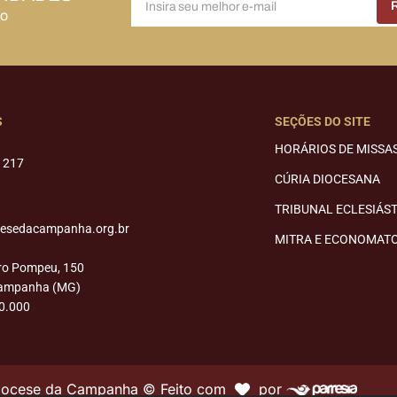
do
S
SEÇÕES DO SITE
HORÁRIOS DE MISSA
1217
CÚRIA DIOCESANA
TRIBUNAL ECLESIÁS
cesedacampanha.org.br
MITRA E ECONOMAT
ro Pompeu, 150
Campanha (MG)
0.000
Diocese da Campanha © Feito com
por