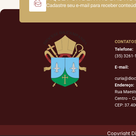
Cadastre seu e-mail para receber conteú
CONTATO
Telefone:
(35) 3261-
E-mail:
curia@dio
Endereço:
Rua Maest
Centro – 
CEP: 37.40
Copyright 