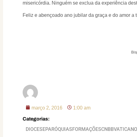
misericórdia. Ninguém se exclua da experiência des
Feliz e abençoado ano jubilar da graça e do amor a 
Bi
​
março 2, 2016
1:00 am
Categorias:
DIOCESE
PARÓQUIAS
FORMAÇÕES
CNBB
VATICAN