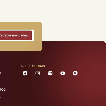
REDES SOCIAIS
S
TICO
O