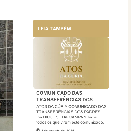
LEIA TAMBÉM
COMUNICADO DAS
TRANSFERÊNCIAS DOS
PADRES DA DIOCESE DA
ATOS DA CÚRIA COMUNICADO DAS
TRANSFERÊNCIAS DOS PADRES
CAMPANHA
DA DIOCESE DA CAMPANHA. A
todos os que virem este comunicado,
3 de agosto de 2026