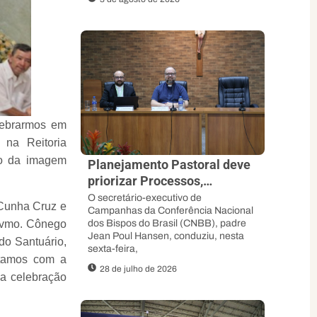
elebrarmos em
 na Reitoria
ão da imagem
Planejamento Pastoral deve
priorizar Processos,
Sinodalidade e abertura ao
O secretário-executivo de
 Cunha Cruz e
Campanhas da Conferência Nacional
Espírito, orienta padre Jean
Revmo. Cônego
dos Bispos do Brasil (CNBB), padre
Poul
Jean Poul Hansen, conduziu, nesta
 do Santuário,
sexta-feira,
ntamos com a
28 de julho de 2026
da celebração