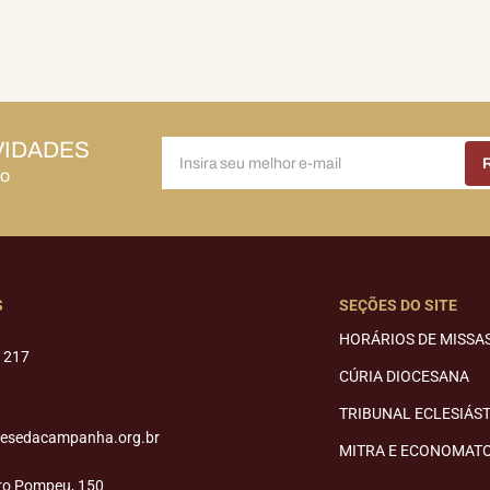
VIDADES
do
S
SEÇÕES DO SITE
HORÁRIOS DE MISSA
1217
CÚRIA DIOCESANA
TRIBUNAL ECLESIÁS
cesedacampanha.org.br
MITRA E ECONOMAT
ro Pompeu, 150