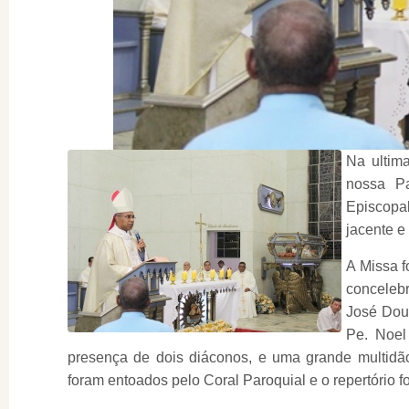
Na ultim
nossa Pa
Episcopa
jacente e
A Missa 
conceleb
José Doug
Pe. Noel
presença de dois diáconos, e uma grande multidão
foram entoados pelo Coral Paroquial e o repertório 