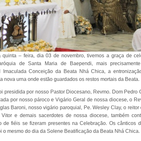
a quinta – feira, dia 03 de novembro, tivemos a graça de c
róquia de Santa Maria de Baependi, mais precisamente
l Imaculada Conceição da Beata Nhá Chica, a entronizaç
 a nova urna onde estão guardados os restos mortais da Beata.
foi presidida por nosso Pastor Diocesano, Revmo. Dom Pedro
rada por nosso pároco e Vigário Geral de nossa diocese, o 
las Baroni, nosso vigário paroquial, Pe. Wesley Clay, o reitor
 Vitor e demais sacerdotes de nossa diocese, também co
 de fiéis se fizeram presentes na Celebração. Os cânticos 
foi o mesmo do dia da Solene Beatificação da Beata Nhá Chica.