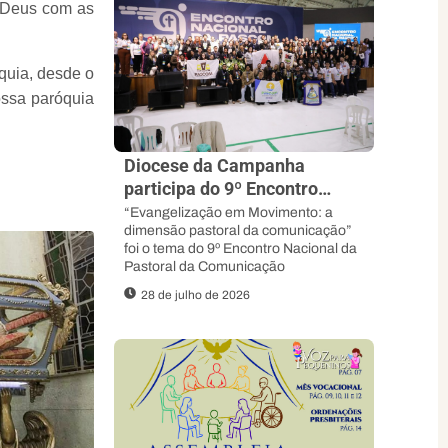
 Deus com as
quia, desde o
ossa paróquia
Diocese da Campanha
participa do 9º Encontro
Nacional da Pascom e
“Evangelização em Movimento: a
dimensão pastoral da comunicação”
Fortalece sua Missão
foi o tema do 9º Encontro Nacional da
Evangelizadora
Pastoral da Comunicação
28 de julho de 2026