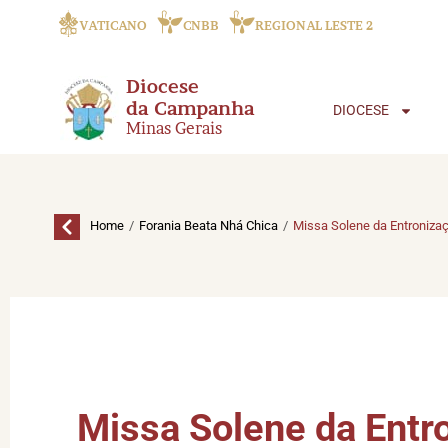
VATICANO
CNBB
REGIONAL LESTE 2
Diocese
da Campanha
DIOCESE
Minas Gerais
/
/
Home
Forania Beata Nhá Chica
Missa Solene da Entroniza
Missa Solene da Entr