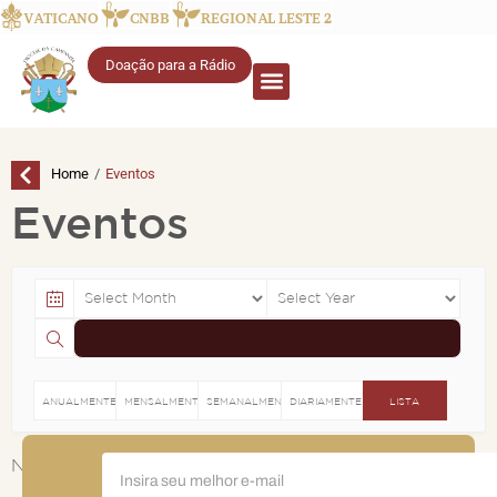
VATICANO
CNBB
REGIONAL LESTE 2
Doação para a Rádio
/
Home
Eventos
Eventos
ANUALMENTE
MENSALMENTE
SEMANALMENTE
DIARIAMENTE
LISTA
FIQUE
Nenhum evento encontrado!
POR