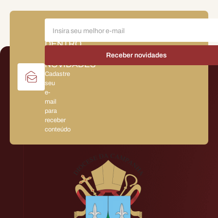
FIQUE
POR
DENTRO
DAS
NOVIDADES
Cadastre
seu
e-
mail
para
receber
conteúdo