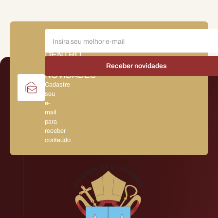
FIQUE
POR
DENTRO
DAS
NOVIDADES
Cadastre
seu
e-
mail
para
receber
conteúdo