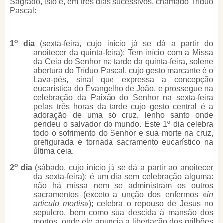
Sagrado, isto é, em três dias sucessivos, chamado Tríduo
Pascal:
o
1
dia
(sexta-feira, cujo início já se dá a partir do
anoitecer da quinta-feira): Tem início com a Missa
da Ceia do Senhor na tarde da quinta-feira, solene
abertura do Tríduo Pascal, cujo gesto marcante é o
Lava-pés, sinal que expressa a concepção
eucarística do Evangelho de João, e prossegue na
celebração da Paixão do Senhor na sexta-feira
pelas três horas da tarde cujo gesto central é a
adoração de uma só cruz, lenho santo onde
pendeu o salvador do mundo. Este 1º dia celebra
todo o sofrimento do Senhor e sua morte na cruz,
prefigurada e tornada sacramento eucarístico na
última ceia.
o
2
dia
(sábado, cujo início já se dá a partir ao anoitecer
da sexta-feira): é um dia sem celebração alguma:
não há missa nem se administram os outros
sacramentos (exceto a unção dos enfermos «
in
articulo mortis
»); celebra o repouso de Jesus no
sepulcro, bem como sua descida à mansão dos
mortos, onde ele anuncia a libertação dos grilhões