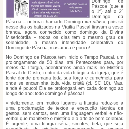
Domingo de
Páscoa (que é
o 1º) até o 2º
Domingo da
Páscoa – outrora chamado Domingo «
in albis
», pois só
nesse dia os batizados na Vigília Pascal tiravam a veste
branca, agora conhecido como domingo da Divina
Misericórdia – todos os dias tem o mesmo grau de
solenidade, a mesma intensidade celebrativa do
Domingo de Páscoa, mas ainda é pouco!
No Domingo de Páscoa tem início o Tempo Pascal, um
prolongamento de 50 dias, até Pentecostes para, por
meios da liturgia, adentrarmos ainda mais no Mistério
Pascal de Cristo, centro da vida litúrgica da Igreja, que é
fonte donde promana toda sua força e cume/meta para
onde se encaminha toda vida cristã (cf. SC 10). Mas,
ainda é pouco! Ela se prolongará em cada domingo ao
longo do ano: todo domingo é páscoa!
«Infelizmente, em muitos lugares a liturgia reduz-se a
uma proclamação de textos e execução técnica de
gestos, sem cantos, sem uma linguagem verbal e não-
verbal que manifeste o mistério e a arte de bem celebrar.
É urgente, uma liturgia séria, simples, bela, que seja
experiência do mistério, permanecendo, ao mesmo