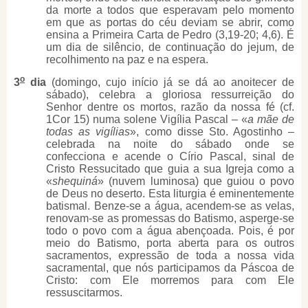
da morte a todos que esperavam pelo momento
em que as portas do céu deviam se abrir, como
ensina a Primeira Carta de Pedro (3,19-20; 4,6). É
um dia de silêncio, de continuação do jejum, de
recolhimento na paz e na espera.
o
3
dia
(domingo, cujo início já se dá ao anoitecer de
sábado), celebra a gloriosa ressurreição do
Senhor dentre os mortos, razão da nossa fé (cf.
1Cor 15) numa solene Vigília Pascal – «
a mãe de
todas as vigílias
», como disse Sto. Agostinho –
celebrada na noite do sábado onde se
confecciona e acende o Círio Pascal, sinal de
Cristo Ressucitado que guia a sua Igreja como a
«
shequiná
» (nuvem luminosa) que guiou o povo
de Deus no deserto. Esta liturgia é eminentemente
batismal. Benze-se a água, acendem-se as velas,
renovam-se as promessas do Batismo, asperge-se
todo o povo com a água abençoada. Pois, é por
meio do Batismo, porta aberta para os outros
sacramentos, expressão de toda a nossa vida
sacramental, que nós participamos da Páscoa de
Cristo: com Ele morremos para com Ele
ressuscitarmos.